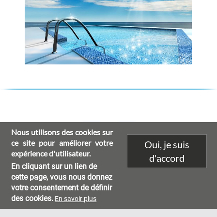
Nous utilisons des cookies sur
Social
ce site pour améliorer votre
Oui, je suis
links
expérience d'utilisateur.
d'accord
Mentions légales
Recrutement
Contact
Footer
En cliquant sur un lien de
cette page, vous nous donnez
Copyright Groupe Salins 2026 - All rights Reserved
menu
votre consentement de définir
des cookies.
En savoir plus